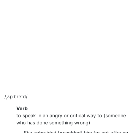
/ˌʌpˈbreɪd/
Verb
to speak in an angry or critical way to (someone
who has done something wrong)
She upbraided [=scolded] him for not offering