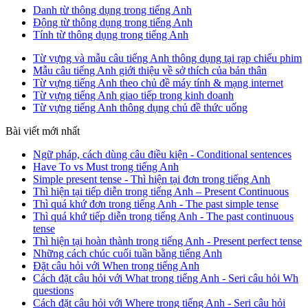
Danh từ thông dụng trong tiếng Anh
Động từ thông dụng trong tiếng Anh
Tính từ thông dụng trong tiếng Anh
Từ vựng và mẫu câu tiếng Anh thông dụng tại rạp chiếu phim
Mẫu câu tiếng Anh giới thiệu về sở thích của bản thân
Từ vựng tiếng Anh theo chủ đề máy tính & mạng internet
Từ vựng tiếng Anh giao tiếp trong kinh doanh
Từ vựng tiếng Anh thông dụng chủ đề thức uống
Bài viết mới nhất
Ngữ pháp, cách dùng câu điều kiện - Conditional sentences
Have To vs Must trong tiếng Anh
Simple present tense - Thì hiện tại đơn trong tiếng Anh
Thì hiện tại tiếp diễn trong tiếng Anh – Present Continuous
Thì quá khứ đơn trong tiếng Anh - The past simple tense
Thì quá khứ tiếp diễn trong tiếng Anh - The past continuous
tense
Thì hiện tại hoàn thành trong tiếng Anh - Present perfect tense
Những cách chúc cuối tuần bằng tiếng Anh
Đặt câu hỏi với When trong tiếng Anh
Cách đặt câu hỏi với What trong tiếng Anh - Seri câu hỏi Wh
questions
Cách đặt câu hỏi với Where trong tiếng Anh - Seri câu hỏi