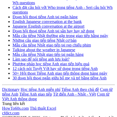
Wh questions
Cách đặt câu hỏi với Who trong tiếng Anh - Seri câu hỏi Wh
questions
Đoạn hội thoại tiếng Anh tại ngân hàng
English Japanese conversation at the bank
Japanese English conversation at the airport
Đoạn hội thoại tiếng Anh tại sân bay hay sử dụng
Mẫu câu tiếng Nhật thường gặp trong giao tiếp hằng ngày
Những câu giao tiếp tiếng Nhật cơ bản
Mẫu câu tiếng Nhật giao tiếp tại rạp chiếu phim
Talking about the weather in Japanese
Mẫu câu tiếng Nhật giao tiếp tại ngân hàng
Làm sao để nói tiếng anh lưu loát?
Phương pháp học tiếng Anh giao tiếp hiệu quả
12 cách nói Tuyệt Vời hay sử dụng trong tiếng Anh
50+ Hội thoại Tiếng Anh giao tiếp thông dụng hàng ngày
30 đoạn hội thoại ngắn giữa bố mẹ và trẻ bằng tiếng Anh
Dictionary
Học tiếng Anh miễn phí
Tiếng Anh theo chủ đề
Cụm từ
tiếng Anh
Tiếng Anh giao tiếp
Từ điển Anh - Nhật - Việt
Cụm từ
Việt Anh thông dụng
Trang liên kết
HowTo60s.com
Thủ thuật Excel
cfdict.com