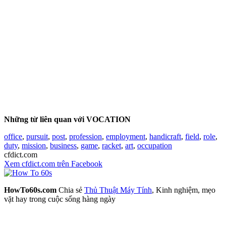
Những từ liên quan với VOCATION
office
,
pursuit
,
post
,
profession
,
employment
,
handicraft
,
field
,
role
,
duty
,
mission
,
business
,
game
,
racket
,
art
,
occupation
cfdict.com
Xem cfdict.com trên Facebook
HowTo60s.com
Chia sẻ
Thủ Thuật Máy Tính
, Kinh nghiệm, mẹo
vặt hay trong cuộc sống hàng ngày