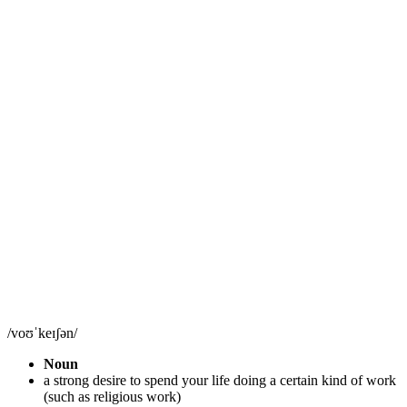
/voʊˈkeɪʃən/
Noun
a strong desire to spend your life doing a certain kind of work
(such as religious work)