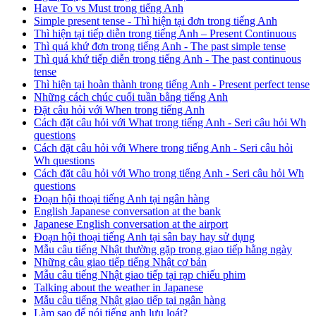
Have To vs Must trong tiếng Anh
Simple present tense - Thì hiện tại đơn trong tiếng Anh
Thì hiện tại tiếp diễn trong tiếng Anh – Present Continuous
Thì quá khứ đơn trong tiếng Anh - The past simple tense
Thì quá khứ tiếp diễn trong tiếng Anh - The past continuous
tense
Thì hiện tại hoàn thành trong tiếng Anh - Present perfect tense
Những cách chúc cuối tuần bằng tiếng Anh
Đặt câu hỏi với When trong tiếng Anh
Cách đặt câu hỏi với What trong tiếng Anh - Seri câu hỏi Wh
questions
Cách đặt câu hỏi với Where trong tiếng Anh - Seri câu hỏi
Wh questions
Cách đặt câu hỏi với Who trong tiếng Anh - Seri câu hỏi Wh
questions
Đoạn hội thoại tiếng Anh tại ngân hàng
English Japanese conversation at the bank
Japanese English conversation at the airport
Đoạn hội thoại tiếng Anh tại sân bay hay sử dụng
Mẫu câu tiếng Nhật thường gặp trong giao tiếp hằng ngày
Những câu giao tiếp tiếng Nhật cơ bản
Mẫu câu tiếng Nhật giao tiếp tại rạp chiếu phim
Talking about the weather in Japanese
Mẫu câu tiếng Nhật giao tiếp tại ngân hàng
Làm sao để nói tiếng anh lưu loát?