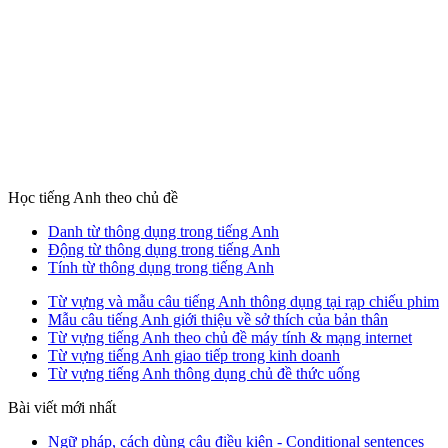
Học tiếng Anh theo chủ đề
Danh từ thông dụng trong tiếng Anh
Động từ thông dụng trong tiếng Anh
Tính từ thông dụng trong tiếng Anh
Từ vựng và mẫu câu tiếng Anh thông dụng tại rạp chiếu phim
Mẫu câu tiếng Anh giới thiệu về sở thích của bản thân
Từ vựng tiếng Anh theo chủ đề máy tính & mạng internet
Từ vựng tiếng Anh giao tiếp trong kinh doanh
Từ vựng tiếng Anh thông dụng chủ đề thức uống
Bài viết mới nhất
Ngữ pháp, cách dùng câu điều kiện - Conditional sentences