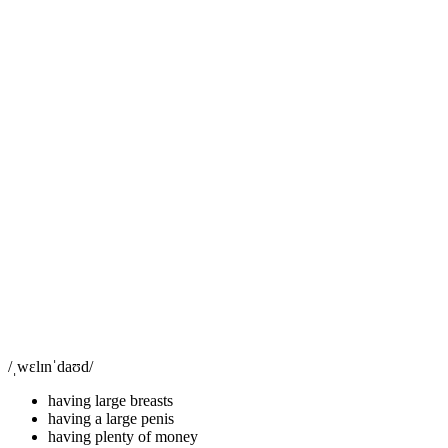
/ˌwɛlɪnˈdaʊd/
having large breasts
having a large penis
having plenty of money