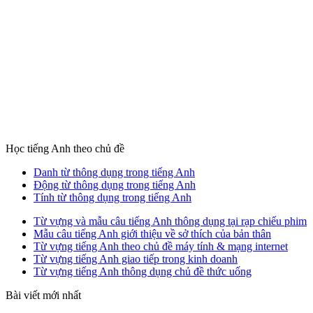
Học tiếng Anh theo chủ đề
Danh từ thông dụng trong tiếng Anh
Động từ thông dụng trong tiếng Anh
Tính từ thông dụng trong tiếng Anh
Từ vựng và mẫu câu tiếng Anh thông dụng tại rạp chiếu phim
Mẫu câu tiếng Anh giới thiệu về sở thích của bản thân
Từ vựng tiếng Anh theo chủ đề máy tính & mạng internet
Từ vựng tiếng Anh giao tiếp trong kinh doanh
Từ vựng tiếng Anh thông dụng chủ đề thức uống
Bài viết mới nhất