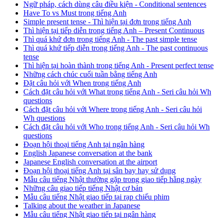
Ngữ pháp, cách dùng câu điều kiện - Conditional sentences
Have To vs Must trong tiếng Anh
Simple present tense - Thì hiện tại đơn trong tiếng Anh
Thì hiện tại tiếp diễn trong tiếng Anh – Present Continuous
Thì quá khứ đơn trong tiếng Anh - The past simple tense
Thì quá khứ tiếp diễn trong tiếng Anh - The past continuous
tense
Thì hiện tại hoàn thành trong tiếng Anh - Present perfect tense
Những cách chúc cuối tuần bằng tiếng Anh
Đặt câu hỏi với When trong tiếng Anh
Cách đặt câu hỏi với What trong tiếng Anh - Seri câu hỏi Wh
questions
Cách đặt câu hỏi với Where trong tiếng Anh - Seri câu hỏi
Wh questions
Cách đặt câu hỏi với Who trong tiếng Anh - Seri câu hỏi Wh
questions
Đoạn hội thoại tiếng Anh tại ngân hàng
English Japanese conversation at the bank
Japanese English conversation at the airport
Đoạn hội thoại tiếng Anh tại sân bay hay sử dụng
Mẫu câu tiếng Nhật thường gặp trong giao tiếp hằng ngày
Những câu giao tiếp tiếng Nhật cơ bản
Mẫu câu tiếng Nhật giao tiếp tại rạp chiếu phim
Talking about the weather in Japanese
Mẫu câu tiếng Nhật giao tiếp tại ngân hàng