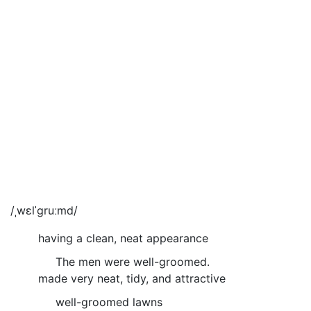
/ˌwɛlˈgruːmd/
having a clean, neat appearance
The men were well-groomed.
made very neat, tidy, and attractive
well-groomed lawns