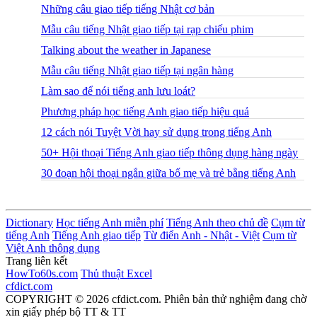
Những câu giao tiếp tiếng Nhật cơ bản
Mẫu câu tiếng Nhật giao tiếp tại rạp chiếu phim
Talking about the weather in Japanese
Mẫu câu tiếng Nhật giao tiếp tại ngân hàng
Làm sao để nói tiếng anh lưu loát?
Phương pháp học tiếng Anh giao tiếp hiệu quả
12 cách nói Tuyệt Vời hay sử dụng trong tiếng Anh
50+ Hội thoại Tiếng Anh giao tiếp thông dụng hàng ngày
30 đoạn hội thoại ngắn giữa bố mẹ và trẻ bằng tiếng Anh
Dictionary
Học tiếng Anh miễn phí
Tiếng Anh theo chủ đề
Cụm từ
tiếng Anh
Tiếng Anh giao tiếp
Từ điển Anh - Nhật - Việt
Cụm từ
Việt Anh thông dụng
Trang liên kết
HowTo60s.com
Thủ thuật Excel
cfdict.com
COPYRIGHT © 2026 cfdict.com. Phiên bản thử nghiệm đang chờ
xin giấy phép bộ TT & TT