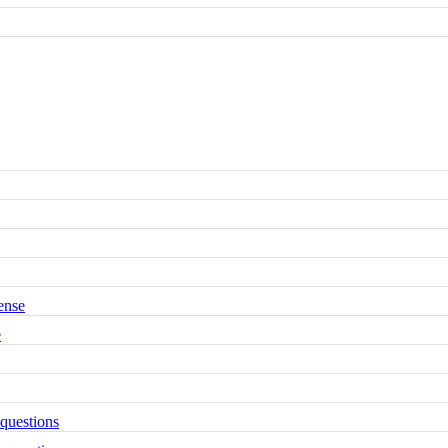
ense
e
 questions