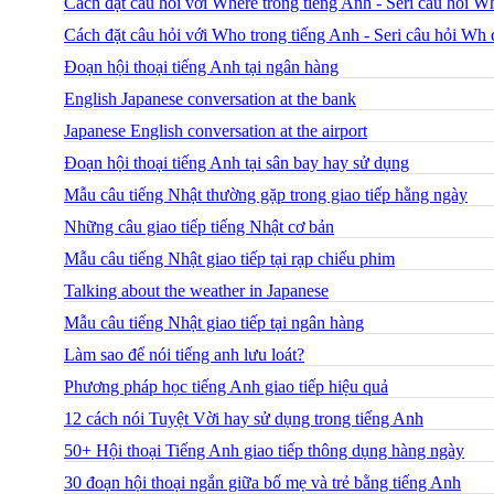
Cách đặt câu hỏi với Where trong tiếng Anh - Seri câu hỏi W
Cách đặt câu hỏi với Who trong tiếng Anh - Seri câu hỏi Wh 
Đoạn hội thoại tiếng Anh tại ngân hàng
English Japanese conversation at the bank
Japanese English conversation at the airport
Đoạn hội thoại tiếng Anh tại sân bay hay sử dụng
Mẫu câu tiếng Nhật thường gặp trong giao tiếp hằng ngày
Những câu giao tiếp tiếng Nhật cơ bản
Mẫu câu tiếng Nhật giao tiếp tại rạp chiếu phim
Talking about the weather in Japanese
Mẫu câu tiếng Nhật giao tiếp tại ngân hàng
Làm sao để nói tiếng anh lưu loát?
Phương pháp học tiếng Anh giao tiếp hiệu quả
12 cách nói Tuyệt Vời hay sử dụng trong tiếng Anh
50+ Hội thoại Tiếng Anh giao tiếp thông dụng hàng ngày
30 đoạn hội thoại ngắn giữa bố mẹ và trẻ bằng tiếng Anh