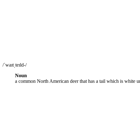
/ˈwaɪtˌteɪld-/
Noun
a common North American deer that has a tail which is white u