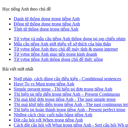
Học tiếng Anh theo chủ đề
Danh từ thông dụng trong tiếng Anh
Động từ thông dụng trong tiếng Anh
Tính từ thông dụng trong tiếng Anh
Từ vựng và mẫu câu tiếng Anh thông dụng tại rạp chiếu phim
Mẫu câu tiếng Anh giới thiệu về sở thích của bản thân
Từ vựng tiếng Anh theo chủ đề máy tính & mạng internet
Từ vựng tiếng Anh giao tiếp trong kinh doanh
Từ vựng tiếng Anh thông dụng chủ đề thức uống
Bài viết mới nhất
Ngữ pháp, cách dùng câu điều kiện - Conditional sentences
Have To vs Must trong tiếng Anh
Simple present tense - Thì hiện tại đơn trong tiếng Anh
Thì hiện tại tiếp diễn trong tiếng Anh – Present Continuous
Thì quá khứ đơn trong tiếng Anh - The past simple tense
Thì quá khứ tiếp diễn trong tiếng Anh - The past continuous te
Thì hiện tại hoàn thành trong tiếng Anh - Present perfect tense
Những cách chúc cuối tuần bằng tiếng Anh
Đặt câu hỏi với When trong tiếng Anh
Cách đặt câu hỏi với What trong tiếng Anh - Seri câu hỏi Wh q