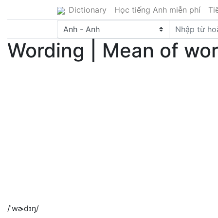
Dictionary
Học tiếng Anh miễn phí
Ti
Wording | Mean of word
/ˈwɚdɪŋ/