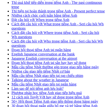
Thì quá khứ tiếp diễn trong tiếng Anh - The past continuous
tense
Thì hiện tại hoàn thành trong tiếng Anh - Present perfect tense
Những cách chúc cuối tuần bằng tiếng Anh
Đặt câu hỏi với When trong tiếng Anh
Cách đặt câu hỏi với What trong tiếng Anh - Seri câu hỏi Wh
questions
Cách đặt câu hỏi với Where trong tiếng Anh - Seri câu hỏi
Wh questions
Cách đặt câu hỏi với Who trong tiếng Anh - Seri câu hỏi Wh
questions
Đoạn hội thoại tiếng Anh tại ngân hàng
English Japanese conversation at the bank
Japanese English conversation at the airport
Đoạn hội thoại tiếng Anh tại sân bay hay sử dụng
Mẫu câu tiếng Nhật thường gặp trong giao tiếp hằng ngày
Những câu giao tiếp tiếng Nhật cơ bản
Mẫu câu tiếng Nhật giao tiếp tại rạp chiếu phim
Talking about the weather in Japanese
Mẫu câu tiếng Nhật giao tiếp tại ngân hàng
Làm sao để nói tiếng anh lưu loát?
Phương pháp học tiếng Anh giao tiếp hiệu quả
12 cách nói Tuyệt Vời hay sử dụng trong tiếng Anh
50+ Hội thoại Tiếng Anh giao tiếp thông dụng hàng ngày
30 đoạn hội thoại ngắn giữa bố mẹ và trẻ bằng tiếng Anh