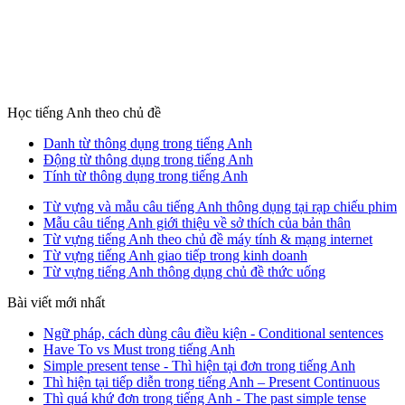
Học tiếng Anh theo chủ đề
Danh từ thông dụng trong tiếng Anh
Động từ thông dụng trong tiếng Anh
Tính từ thông dụng trong tiếng Anh
Từ vựng và mẫu câu tiếng Anh thông dụng tại rạp chiếu phim
Mẫu câu tiếng Anh giới thiệu về sở thích của bản thân
Từ vựng tiếng Anh theo chủ đề máy tính & mạng internet
Từ vựng tiếng Anh giao tiếp trong kinh doanh
Từ vựng tiếng Anh thông dụng chủ đề thức uống
Bài viết mới nhất
Ngữ pháp, cách dùng câu điều kiện - Conditional sentences
Have To vs Must trong tiếng Anh
Simple present tense - Thì hiện tại đơn trong tiếng Anh
Thì hiện tại tiếp diễn trong tiếng Anh – Present Continuous
Thì quá khứ đơn trong tiếng Anh - The past simple tense