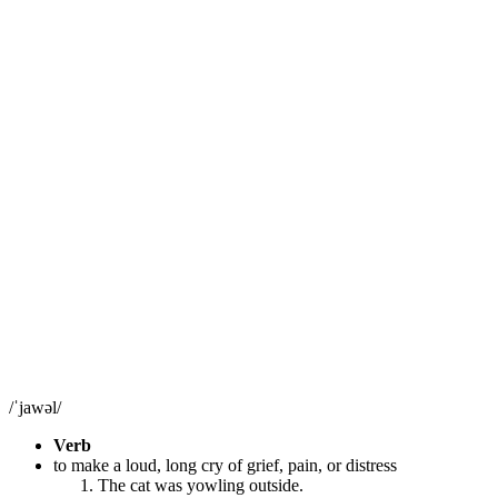
/ˈjawəl/
Verb
to make a loud, long cry of grief, pain, or distress
The cat was yowling outside.