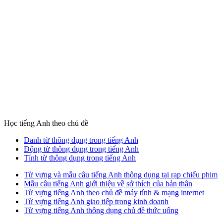
Học tiếng Anh theo chủ đề
Danh từ thông dụng trong tiếng Anh
Động từ thông dụng trong tiếng Anh
Tính từ thông dụng trong tiếng Anh
Từ vựng và mẫu câu tiếng Anh thông dụng tại rạp chiếu phim
Mẫu câu tiếng Anh giới thiệu về sở thích của bản thân
Từ vựng tiếng Anh theo chủ đề máy tính & mạng internet
Từ vựng tiếng Anh giao tiếp trong kinh doanh
Từ vựng tiếng Anh thông dụng chủ đề thức uống