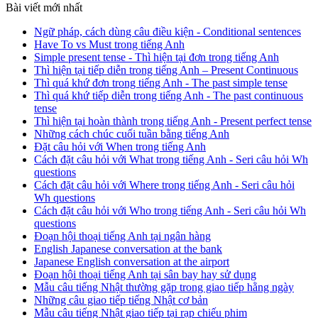
Bài viết mới nhất
Ngữ pháp, cách dùng câu điều kiện - Conditional sentences
Have To vs Must trong tiếng Anh
Simple present tense - Thì hiện tại đơn trong tiếng Anh
Thì hiện tại tiếp diễn trong tiếng Anh – Present Continuous
Thì quá khứ đơn trong tiếng Anh - The past simple tense
Thì quá khứ tiếp diễn trong tiếng Anh - The past continuous
tense
Thì hiện tại hoàn thành trong tiếng Anh - Present perfect tense
Những cách chúc cuối tuần bằng tiếng Anh
Đặt câu hỏi với When trong tiếng Anh
Cách đặt câu hỏi với What trong tiếng Anh - Seri câu hỏi Wh
questions
Cách đặt câu hỏi với Where trong tiếng Anh - Seri câu hỏi
Wh questions
Cách đặt câu hỏi với Who trong tiếng Anh - Seri câu hỏi Wh
questions
Đoạn hội thoại tiếng Anh tại ngân hàng
English Japanese conversation at the bank
Japanese English conversation at the airport
Đoạn hội thoại tiếng Anh tại sân bay hay sử dụng
Mẫu câu tiếng Nhật thường gặp trong giao tiếp hằng ngày
Những câu giao tiếp tiếng Nhật cơ bản
Mẫu câu tiếng Nhật giao tiếp tại rạp chiếu phim