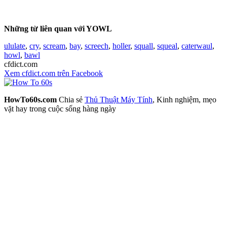
Những từ liên quan với YOWL
ululate
,
cry
,
scream
,
bay
,
screech
,
holler
,
squall
,
squeal
,
caterwaul
,
howl
,
bawl
cfdict.com
Xem cfdict.com trên Facebook
HowTo60s.com
Chia sẻ
Thủ Thuật Máy Tính
, Kinh nghiệm, mẹo
vặt hay trong cuộc sống hàng ngày