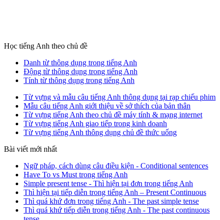
Học tiếng Anh theo chủ đề
Danh từ thông dụng trong tiếng Anh
Động từ thông dụng trong tiếng Anh
Tính từ thông dụng trong tiếng Anh
Từ vựng và mẫu câu tiếng Anh thông dụng tại rạp chiếu phim
Mẫu câu tiếng Anh giới thiệu về sở thích của bản thân
Từ vựng tiếng Anh theo chủ đề máy tính & mạng internet
Từ vựng tiếng Anh giao tiếp trong kinh doanh
Từ vựng tiếng Anh thông dụng chủ đề thức uống
Bài viết mới nhất
Ngữ pháp, cách dùng câu điều kiện - Conditional sentences
Have To vs Must trong tiếng Anh
Simple present tense - Thì hiện tại đơn trong tiếng Anh
Thì hiện tại tiếp diễn trong tiếng Anh – Present Continuous
Thì quá khứ đơn trong tiếng Anh - The past simple tense
Thì quá khứ tiếp diễn trong tiếng Anh - The past continuous
tense