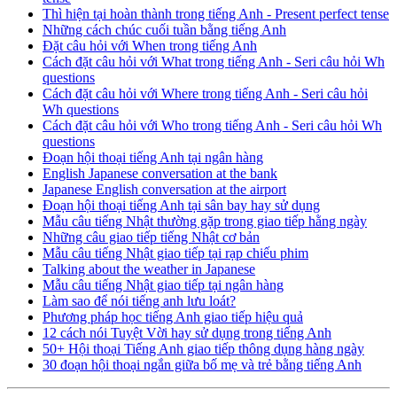
Thì hiện tại hoàn thành trong tiếng Anh - Present perfect tense
Những cách chúc cuối tuần bằng tiếng Anh
Đặt câu hỏi với When trong tiếng Anh
Cách đặt câu hỏi với What trong tiếng Anh - Seri câu hỏi Wh
questions
Cách đặt câu hỏi với Where trong tiếng Anh - Seri câu hỏi
Wh questions
Cách đặt câu hỏi với Who trong tiếng Anh - Seri câu hỏi Wh
questions
Đoạn hội thoại tiếng Anh tại ngân hàng
English Japanese conversation at the bank
Japanese English conversation at the airport
Đoạn hội thoại tiếng Anh tại sân bay hay sử dụng
Mẫu câu tiếng Nhật thường gặp trong giao tiếp hằng ngày
Những câu giao tiếp tiếng Nhật cơ bản
Mẫu câu tiếng Nhật giao tiếp tại rạp chiếu phim
Talking about the weather in Japanese
Mẫu câu tiếng Nhật giao tiếp tại ngân hàng
Làm sao để nói tiếng anh lưu loát?
Phương pháp học tiếng Anh giao tiếp hiệu quả
12 cách nói Tuyệt Vời hay sử dụng trong tiếng Anh
50+ Hội thoại Tiếng Anh giao tiếp thông dụng hàng ngày
30 đoạn hội thoại ngắn giữa bố mẹ và trẻ bằng tiếng Anh