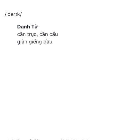
/ˈderɪk/
Danh Từ
cần trục, cần cẩu
giàn giếng dầu