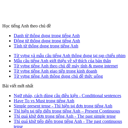
Học tiếng Anh theo chủ đề
Danh từ thông dụng trong tiếng Anh
Động từ thông dụng trong tiếng Anh
Tính từ thông dụng trong tiếng Anh
Từ vựng và mẫu câu tiếng Anh thông dụng tại rạp chiếu phim
Mẫu câu tiếng Anh giới thiệu về sở thích của bản thân
Từ vựng tiếng Anh theo chủ đề máy tính & mạng internet
Từ vựng tiếng Anh giao tiếp trong kinh doanh
Từ vựng tiếng Anh thông dụng chủ đề thức uống
Bài viết mới nhất
Ngữ pháp, cách dùng câu điều kiện - Conditional sentences
Have To vs Must trong tiếng Anh
Simple present tense - Thì hiện tại đơn trong tiếng Anh
Thì hiện tại tiếp diễn trong tiếng Anh – Present Continuous
Thì quá khứ đơn trong tiếng Anh - The past simple tense
Thì quá khứ tiếp diễn trong tiếng Anh - The past continuous
tense