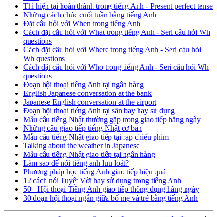
Thì hiện tại hoàn thành trong tiếng Anh - Present perfect tense
Những cách chúc cuối tuần bằng tiếng Anh
Đặt câu hỏi với When trong tiếng Anh
Cách đặt câu hỏi với What trong tiếng Anh - Seri câu hỏi Wh
questions
Cách đặt câu hỏi với Where trong tiếng Anh - Seri câu hỏi
Wh questions
Cách đặt câu hỏi với Who trong tiếng Anh - Seri câu hỏi Wh
questions
Đoạn hội thoại tiếng Anh tại ngân hàng
English Japanese conversation at the bank
Japanese English conversation at the airport
Đoạn hội thoại tiếng Anh tại sân bay hay sử dụng
Mẫu câu tiếng Nhật thường gặp trong giao tiếp hằng ngày
Những câu giao tiếp tiếng Nhật cơ bản
Mẫu câu tiếng Nhật giao tiếp tại rạp chiếu phim
Talking about the weather in Japanese
Mẫu câu tiếng Nhật giao tiếp tại ngân hàng
Làm sao để nói tiếng anh lưu loát?
Phương pháp học tiếng Anh giao tiếp hiệu quả
12 cách nói Tuyệt Vời hay sử dụng trong tiếng Anh
50+ Hội thoại Tiếng Anh giao tiếp thông dụng hàng ngày
30 đoạn hội thoại ngắn giữa bố mẹ và trẻ bằng tiếng Anh