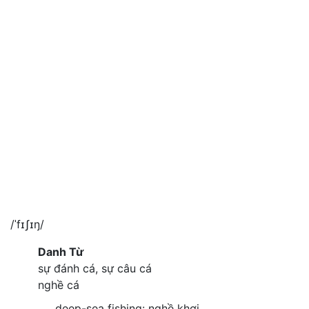
/ˈfɪʃɪŋ/
Danh Từ
sự đánh cá, sự câu cá
nghề cá
deep-sea fishing: nghề khơi