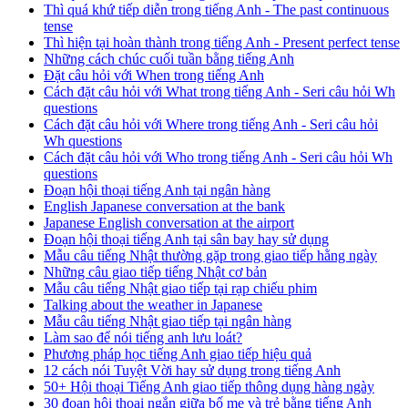
Thì quá khứ tiếp diễn trong tiếng Anh - The past continuous
tense
Thì hiện tại hoàn thành trong tiếng Anh - Present perfect tense
Những cách chúc cuối tuần bằng tiếng Anh
Đặt câu hỏi với When trong tiếng Anh
Cách đặt câu hỏi với What trong tiếng Anh - Seri câu hỏi Wh
questions
Cách đặt câu hỏi với Where trong tiếng Anh - Seri câu hỏi
Wh questions
Cách đặt câu hỏi với Who trong tiếng Anh - Seri câu hỏi Wh
questions
Đoạn hội thoại tiếng Anh tại ngân hàng
English Japanese conversation at the bank
Japanese English conversation at the airport
Đoạn hội thoại tiếng Anh tại sân bay hay sử dụng
Mẫu câu tiếng Nhật thường gặp trong giao tiếp hằng ngày
Những câu giao tiếp tiếng Nhật cơ bản
Mẫu câu tiếng Nhật giao tiếp tại rạp chiếu phim
Talking about the weather in Japanese
Mẫu câu tiếng Nhật giao tiếp tại ngân hàng
Làm sao để nói tiếng anh lưu loát?
Phương pháp học tiếng Anh giao tiếp hiệu quả
12 cách nói Tuyệt Vời hay sử dụng trong tiếng Anh
50+ Hội thoại Tiếng Anh giao tiếp thông dụng hàng ngày
30 đoạn hội thoại ngắn giữa bố mẹ và trẻ bằng tiếng Anh