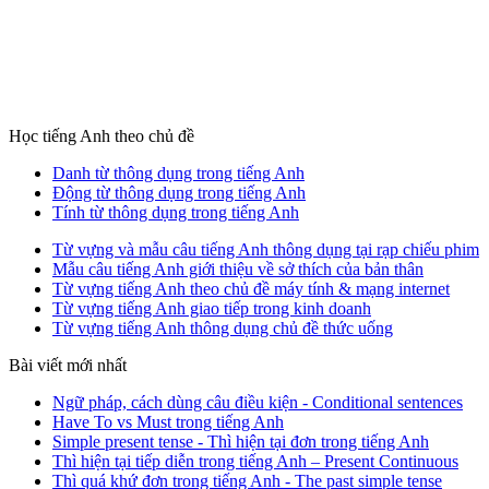
Học tiếng Anh theo chủ đề
Danh từ thông dụng trong tiếng Anh
Động từ thông dụng trong tiếng Anh
Tính từ thông dụng trong tiếng Anh
Từ vựng và mẫu câu tiếng Anh thông dụng tại rạp chiếu phim
Mẫu câu tiếng Anh giới thiệu về sở thích của bản thân
Từ vựng tiếng Anh theo chủ đề máy tính & mạng internet
Từ vựng tiếng Anh giao tiếp trong kinh doanh
Từ vựng tiếng Anh thông dụng chủ đề thức uống
Bài viết mới nhất
Ngữ pháp, cách dùng câu điều kiện - Conditional sentences
Have To vs Must trong tiếng Anh
Simple present tense - Thì hiện tại đơn trong tiếng Anh
Thì hiện tại tiếp diễn trong tiếng Anh – Present Continuous
Thì quá khứ đơn trong tiếng Anh - The past simple tense