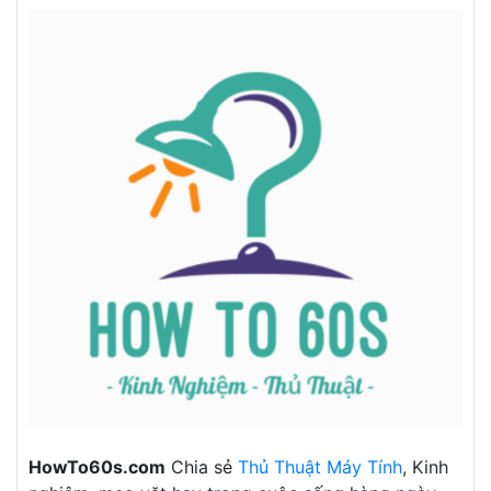
HowTo60s.com
Chia sẻ
Thủ Thuật Máy Tính
, Kinh