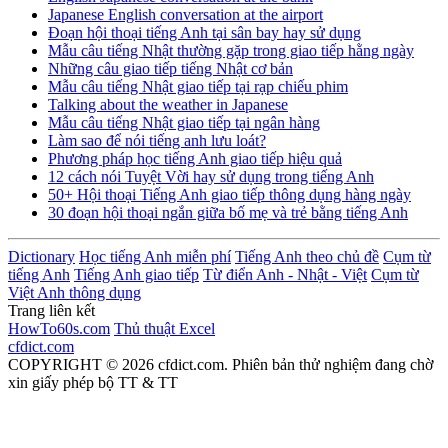
Japanese English conversation at the airport
Đoạn hội thoại tiếng Anh tại sân bay hay sử dụng
Mẫu câu tiếng Nhật thường gặp trong giao tiếp hằng ngày
Những câu giao tiếp tiếng Nhật cơ bản
Mẫu câu tiếng Nhật giao tiếp tại rạp chiếu phim
Talking about the weather in Japanese
Mẫu câu tiếng Nhật giao tiếp tại ngân hàng
Làm sao để nói tiếng anh lưu loát?
Phương pháp học tiếng Anh giao tiếp hiệu quả
12 cách nói Tuyệt Vời hay sử dụng trong tiếng Anh
50+ Hội thoại Tiếng Anh giao tiếp thông dụng hàng ngày
30 đoạn hội thoại ngắn giữa bố mẹ và trẻ bằng tiếng Anh
Dictionary
Học tiếng Anh miễn phí
Tiếng Anh theo chủ đề
Cụm từ
tiếng Anh
Tiếng Anh giao tiếp
Từ điển Anh - Nhật - Việt
Cụm từ
Việt Anh thông dụng
Trang liên kết
HowTo60s.com
Thủ thuật Excel
cfdict.com
COPYRIGHT © 2026 cfdict.com. Phiên bản thử nghiệm đang chờ
xin giấy phép bộ TT & TT