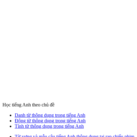
Học tiếng Anh theo chủ đề
Danh từ thông dụng trong tiếng Anh
Động từ thông dụng trong tiếng Anh
Tính từ thông dụng trong tiếng Anh
Từ vựng và mẫu câu tiếng Anh thông dụng tại rạp chiếu phim