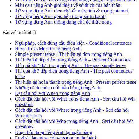
Mẫu câu tiếng Anh giới thiệu về sở thích của bản thân
Từ vựng tiếng Anh theo chủ đề máy tính & mạng internet
Từ vựng tiếng Anh giao tiếp trong kinh doanh
Từ vựng tiếng Anh thông dụng chủ đề thức uống
Bài viết mới nhất
Ngữ pháp, cách dùng câu điều kiện - Conditional sentences
Have To vs Must trong tiếng Anh
Simple present tense - Thì hiện tại đơn trong tiếng Anh
Thì hiện tại tiếp diễn trong tiếng Anh – Present Continuous
Thì quá khứ đơn trong tiếng Anh - The past simple tense
Thì quá khứ tiếp diễn trong tiếng Anh - The past continuous
tense
Thì hiện tại hoàn thành trong tiếng Anh - Present perfect tense
Những cách chúc cuối tuần bằng tiếng Anh
Đặt câu hỏi với When trong tiếng Anh
Cách đặt câu hỏi với What trong tiếng Anh - Seri câu hỏi Wh
questions
Cách đặt câu hỏi với Where trong tiếng Anh - Seri câu hỏi
Wh questions
Cách đặt câu hỏi với Who trong tiếng Anh - Seri câu hỏi Wh
questions
Đoạn hội thoại tiếng Anh tại ngân hàng
English Japanese conversation at the bank