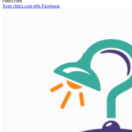
cfdict.com
Xem cfdict.com trên Facebook