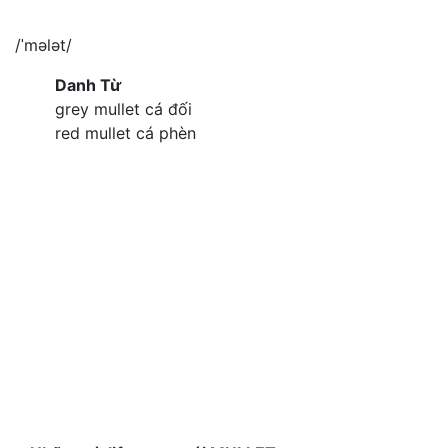
/ˈmələt/
Danh Từ
grey mullet cá đối
red mullet cá phèn