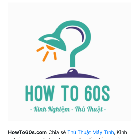
HowTo60s.com
Chia sẻ
Thủ Thuật Máy Tính
, Kinh