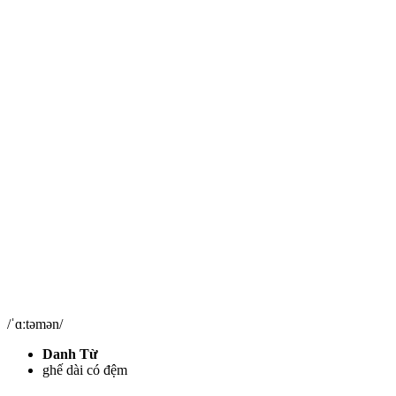
/ˈɑːtəmən/
Danh Từ
ghế dài có đệm