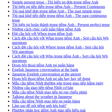
Simple present tense - Thì hiện tại đơn trong tiếng Anh
Thì hiện tại tiếp diễn trong tiếng Anh – Present Continuous
Thì quá khứ đơn trong tiếng Anh - The past simple tense
Thì quá khứ tiếp diễn trong tiếng Anh - The past continuous
tense
Thì hiện tại hoàn thành trong tiếng Anh - Present perfect tense
Những cách chúc cuối tuần bằng tiếng Anh
Đặt câu hỏi với When trong tiếng Anh
Cách đặt câu hỏi với What trong tiếng Anh - Seri câu hỏi Wh
questions
Cách đặt câu hỏi với Where trong tiếng Anh - Seri câu hỏi
Wh questions
Cách đặt câu hỏi với Who trong tiếng Anh - Seri câu hỏi Wh
questions
Đoạn hội thoại tiếng Anh tại ngân hàng
English Japanese conversation at the bank
Japanese English conversation at the airport
Đoạn hội thoại tiếng Anh tại sân bay hay sử dụng
Mẫu câu tiếng Nhật thường gặp trong giao tiếp hằng ngày
Những câu giao tiếp tiếng Nhật cơ bản
Mẫu câu tiếng Nhật giao tiếp tại rạp chiếu phim
Talking about the weather in Japanese
Mẫu câu tiếng Nhật giao tiếp tại ngân hàng
Làm sao để nói tiếng anh lưu loát?
Phương pháp học tiếng Anh giao tiếp hiệu quả