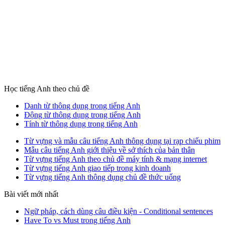
Học tiếng Anh theo chủ đề
Danh từ thông dụng trong tiếng Anh
Động từ thông dụng trong tiếng Anh
Tính từ thông dụng trong tiếng Anh
Từ vựng và mẫu câu tiếng Anh thông dụng tại rạp chiếu phim
Mẫu câu tiếng Anh giới thiệu về sở thích của bản thân
Từ vựng tiếng Anh theo chủ đề máy tính & mạng internet
Từ vựng tiếng Anh giao tiếp trong kinh doanh
Từ vựng tiếng Anh thông dụng chủ đề thức uống
Bài viết mới nhất
Ngữ pháp, cách dùng câu điều kiện - Conditional sentences
Have To vs Must trong tiếng Anh