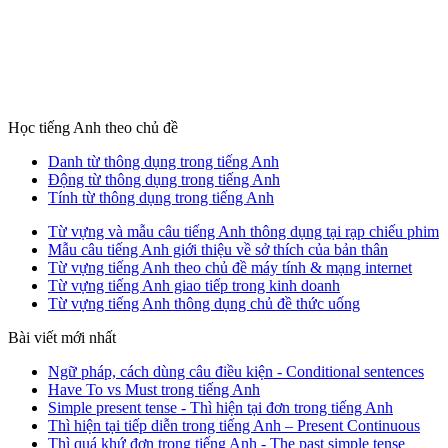
Học tiếng Anh theo chủ đề
Danh từ thông dụng trong tiếng Anh
Động từ thông dụng trong tiếng Anh
Tính từ thông dụng trong tiếng Anh
Từ vựng và mẫu câu tiếng Anh thông dụng tại rạp chiếu phim
Mẫu câu tiếng Anh giới thiệu về sở thích của bản thân
Từ vựng tiếng Anh theo chủ đề máy tính & mạng internet
Từ vựng tiếng Anh giao tiếp trong kinh doanh
Từ vựng tiếng Anh thông dụng chủ đề thức uống
Bài viết mới nhất
Ngữ pháp, cách dùng câu điều kiện - Conditional sentences
Have To vs Must trong tiếng Anh
Simple present tense - Thì hiện tại đơn trong tiếng Anh
Thì hiện tại tiếp diễn trong tiếng Anh – Present Continuous
Thì quá khứ đơn trong tiếng Anh - The past simple tense