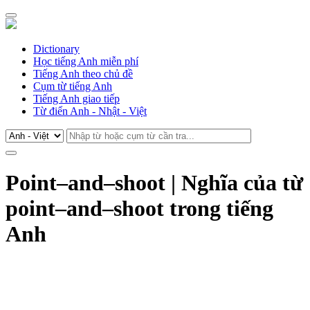
Dictionary
Học tiếng Anh miễn phí
Tiếng Anh theo chủ đề
Cụm từ tiếng Anh
Tiếng Anh giao tiếp
Từ điển Anh - Nhật - Việt
Point–and–shoot | Nghĩa của từ
point–and–shoot trong tiếng
Anh