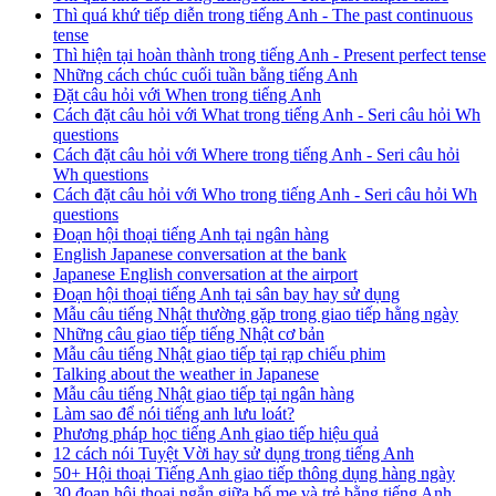
Thì quá khứ tiếp diễn trong tiếng Anh - The past continuous
tense
Thì hiện tại hoàn thành trong tiếng Anh - Present perfect tense
Những cách chúc cuối tuần bằng tiếng Anh
Đặt câu hỏi với When trong tiếng Anh
Cách đặt câu hỏi với What trong tiếng Anh - Seri câu hỏi Wh
questions
Cách đặt câu hỏi với Where trong tiếng Anh - Seri câu hỏi
Wh questions
Cách đặt câu hỏi với Who trong tiếng Anh - Seri câu hỏi Wh
questions
Đoạn hội thoại tiếng Anh tại ngân hàng
English Japanese conversation at the bank
Japanese English conversation at the airport
Đoạn hội thoại tiếng Anh tại sân bay hay sử dụng
Mẫu câu tiếng Nhật thường gặp trong giao tiếp hằng ngày
Những câu giao tiếp tiếng Nhật cơ bản
Mẫu câu tiếng Nhật giao tiếp tại rạp chiếu phim
Talking about the weather in Japanese
Mẫu câu tiếng Nhật giao tiếp tại ngân hàng
Làm sao để nói tiếng anh lưu loát?
Phương pháp học tiếng Anh giao tiếp hiệu quả
12 cách nói Tuyệt Vời hay sử dụng trong tiếng Anh
50+ Hội thoại Tiếng Anh giao tiếp thông dụng hàng ngày
30 đoạn hội thoại ngắn giữa bố mẹ và trẻ bằng tiếng Anh