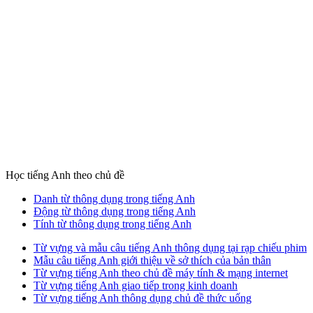
Học tiếng Anh theo chủ đề
Danh từ thông dụng trong tiếng Anh
Động từ thông dụng trong tiếng Anh
Tính từ thông dụng trong tiếng Anh
Từ vựng và mẫu câu tiếng Anh thông dụng tại rạp chiếu phim
Mẫu câu tiếng Anh giới thiệu về sở thích của bản thân
Từ vựng tiếng Anh theo chủ đề máy tính & mạng internet
Từ vựng tiếng Anh giao tiếp trong kinh doanh
Từ vựng tiếng Anh thông dụng chủ đề thức uống