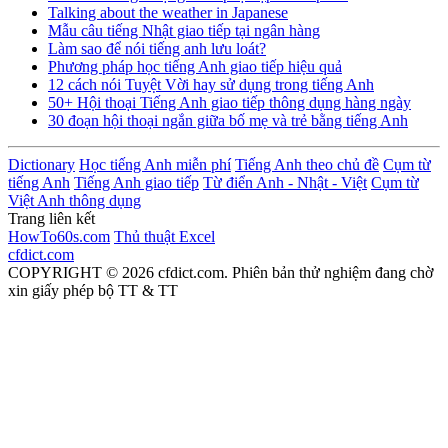
Talking about the weather in Japanese
Mẫu câu tiếng Nhật giao tiếp tại ngân hàng
Làm sao để nói tiếng anh lưu loát?
Phương pháp học tiếng Anh giao tiếp hiệu quả
12 cách nói Tuyệt Vời hay sử dụng trong tiếng Anh
50+ Hội thoại Tiếng Anh giao tiếp thông dụng hàng ngày
30 đoạn hội thoại ngắn giữa bố mẹ và trẻ bằng tiếng Anh
Dictionary
Học tiếng Anh miễn phí
Tiếng Anh theo chủ đề
Cụm từ
tiếng Anh
Tiếng Anh giao tiếp
Từ điển Anh - Nhật - Việt
Cụm từ
Việt Anh thông dụng
Trang liên kết
HowTo60s.com
Thủ thuật Excel
cfdict.com
COPYRIGHT © 2026 cfdict.com. Phiên bản thử nghiệm đang chờ
xin giấy phép bộ TT & TT