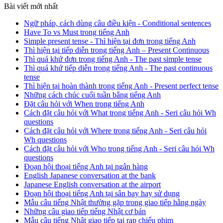
Bài viết mới nhất
Ngữ pháp, cách dùng câu điều kiện - Conditional sentences
Have To vs Must trong tiếng Anh
Simple present tense - Thì hiện tại đơn trong tiếng Anh
Thì hiện tại tiếp diễn trong tiếng Anh – Present Continuous
Thì quá khứ đơn trong tiếng Anh - The past simple tense
Thì quá khứ tiếp diễn trong tiếng Anh - The past continuous
tense
Thì hiện tại hoàn thành trong tiếng Anh - Present perfect tense
Những cách chúc cuối tuần bằng tiếng Anh
Đặt câu hỏi với When trong tiếng Anh
Cách đặt câu hỏi với What trong tiếng Anh - Seri câu hỏi Wh
questions
Cách đặt câu hỏi với Where trong tiếng Anh - Seri câu hỏi
Wh questions
Cách đặt câu hỏi với Who trong tiếng Anh - Seri câu hỏi Wh
questions
Đoạn hội thoại tiếng Anh tại ngân hàng
English Japanese conversation at the bank
Japanese English conversation at the airport
Đoạn hội thoại tiếng Anh tại sân bay hay sử dụng
Mẫu câu tiếng Nhật thường gặp trong giao tiếp hằng ngày
Những câu giao tiếp tiếng Nhật cơ bản
Mẫu câu tiếng Nhật giao tiếp tại rạp chiếu phim