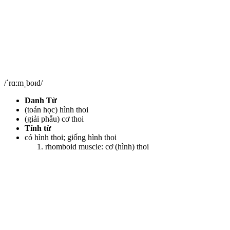
/ˈrɑːmˌboɪd/
Danh Từ
(toán học) hình thoi
(giải phẫu) cơ thoi
Tính từ
có hình thoi; giống hình thoi
rhomboid muscle: cơ (hình) thoi