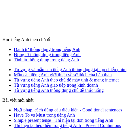
Học tiếng Anh theo chủ đề
Danh từ thông dụng trong tiếng Anh
Động từ thông dụng trong tiếng Anh
Tính từ thông dụng trong tiếng Anh
Từ vựng và mẫu câu tiếng Anh thông dụng tại rạp chiếu phim
Mẫu câu tiếng Anh giới thiệu về sở thích của bản thân
Từ vựng tiếng Anh theo chủ đề máy tính & mạng internet
Từ vựng tiếng Anh giao tiếp trong kinh doanh
Từ vựng tiếng Anh thông dụng chủ đề thức uống
Bài viết mới nhất
Ngữ pháp, cách dùng câu điều kiện - Conditional sentences
Have To vs Must trong tiếng Anh
Simple present tense - Thì hiện tại đơn trong tiếng Anh
Thì hiện tại tiếp diễn trong tiếng Anh – Present Continuous