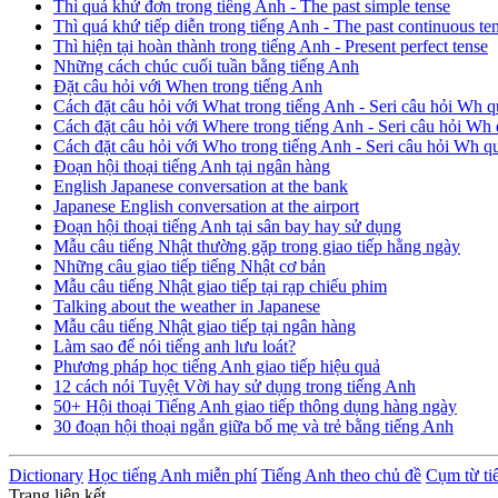
Thì quá khứ đơn trong tiếng Anh - The past simple tense
Thì quá khứ tiếp diễn trong tiếng Anh - The past continuous te
Thì hiện tại hoàn thành trong tiếng Anh - Present perfect tense
Những cách chúc cuối tuần bằng tiếng Anh
Đặt câu hỏi với When trong tiếng Anh
Cách đặt câu hỏi với What trong tiếng Anh - Seri câu hỏi Wh q
Cách đặt câu hỏi với Where trong tiếng Anh - Seri câu hỏi Wh 
Cách đặt câu hỏi với Who trong tiếng Anh - Seri câu hỏi Wh q
Đoạn hội thoại tiếng Anh tại ngân hàng
English Japanese conversation at the bank
Japanese English conversation at the airport
Đoạn hội thoại tiếng Anh tại sân bay hay sử dụng
Mẫu câu tiếng Nhật thường gặp trong giao tiếp hằng ngày
Những câu giao tiếp tiếng Nhật cơ bản
Mẫu câu tiếng Nhật giao tiếp tại rạp chiếu phim
Talking about the weather in Japanese
Mẫu câu tiếng Nhật giao tiếp tại ngân hàng
Làm sao để nói tiếng anh lưu loát?
Phương pháp học tiếng Anh giao tiếp hiệu quả
12 cách nói Tuyệt Vời hay sử dụng trong tiếng Anh
50+ Hội thoại Tiếng Anh giao tiếp thông dụng hàng ngày
30 đoạn hội thoại ngắn giữa bố mẹ và trẻ bằng tiếng Anh
Dictionary
Học tiếng Anh miễn phí
Tiếng Anh theo chủ đề
Cụm từ ti
Trang liên kết