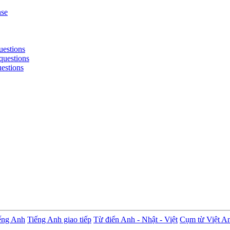
nse
uestions
questions
uestions
ếng Anh
Tiếng Anh giao tiếp
Từ điển Anh - Nhật - Việt
Cụm từ Việt A