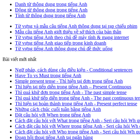
Danh từ thông dụng trong tiếng Anh
Động từ thông dụng trong tiếng Anh
Tính từ thông dụng trong tiếng Anh
Từ vựng và mẫu câu tiếng Anh thông dụng tại rạp chiếu phim
Mẫu câu tiếng Anh giới thiệu về sở thích của bản thân
Từ vựng tiếng Anh theo chủ đề máy tính & mạng internet
Từ vựng tiếng Anh giao tiếp trong kinh doanh
Từ vựng tiếng Anh thông dụng chủ đề thức uống
Bài viết mới nhất
Ngữ pháp, cách dùng câu điều kiện - Conditional sentences
Have To vs Must trong tiếng Anh
Simple present tense - Thì hiện tại đơn trong tiếng Anh
Thì hiện tại tiếp diễn trong tiếng Anh – Present Continuous
Thì quá khứ đơn trong tiếng Anh - The past simple tense
Thì quá khứ tiếp diễn trong tiếng Anh - The past continuous te
Thì hiện tại hoàn thành trong tiếng Anh - Present perfect tense
Những cách chúc cuối tuần bằng tiếng Anh
Đặt câu hỏi với When trong tiếng Anh
Cách đặt câu hỏi với What trong tiếng Anh - Seri câu hỏi Wh q
Cách đặt câu hỏi với Where trong tiếng Anh - Seri câu hỏi Wh 
Cách đặt câu hỏi với Who trong tiếng Anh - Seri câu hỏi Wh q
Đoạn hội thoại tiếng Anh tại ngân hàng