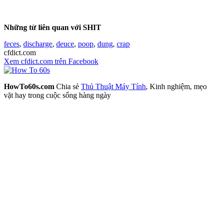
Những từ liên quan với SHIT
feces
,
discharge
,
deuce
,
poop
,
dung
,
crap
cfdict.com
Xem cfdict.com trên Facebook
HowTo60s.com
Chia sẻ
Thủ Thuật Máy Tính
, Kinh nghiệm, mẹo
vặt hay trong cuộc sống hàng ngày