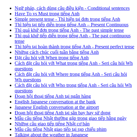
Ngữ pháp, cách dùng câu điều kiện - Conditional sentences
Have To vs Must trong tiếng Anh
Simple present tense - Thì hiện tại đơn trong tiếng Anh
Thì hiện tại tiếp diễn trong tiếng Anh – Present Continuous
Thì quá khứ đơn trong tiếng Anh - The past simple tense
Thì quá khứ tiếp diễn trong tiếng Anh - The past continuous
tense
Thì hiện tại hoàn thành trong tiếng Anh - Present perfect tense
Những cách chúc cuối tuần bằng tiếng Anh
Đặt câu hỏi với When trong tiếng Anh
Cách đặt câu hỏi với What trong tiếng Anh - Seri câu hỏi Wh
questions
Cách đặt câu hỏi với Where trong tiếng Anh - Seri câu hỏi
Wh questions
Cách đặt câu hỏi với Who trong tiếng Anh - Seri câu hỏi Wh
questions
Đoạn hội thoại tiếng Anh tại ngân hàng
English Japanese conversation at the bank
Japanese English conversation at the airport
Đoạn hội thoại tiếng Anh tại sân bay hay sử dụng
Mẫu câu tiếng Nhật thường gặp trong giao tiếp hằng ngày
Những câu giao tiếp tiếng Nhật cơ bản
Mẫu câu tiếng Nhật giao tiếp tại rạp chiếu phim
Talking about the weather in Japanese