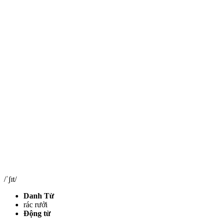
/ˈʃɪt/
Danh Từ
rác rưởi
Động từ