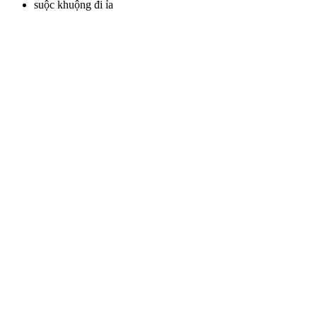
suộc khuộng đi ỉa