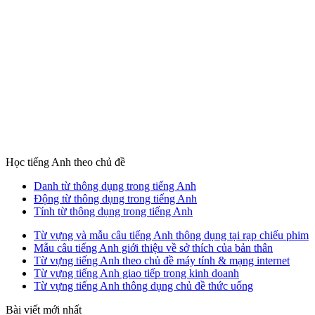
Học tiếng Anh theo chủ đề
Danh từ thông dụng trong tiếng Anh
Động từ thông dụng trong tiếng Anh
Tính từ thông dụng trong tiếng Anh
Từ vựng và mẫu câu tiếng Anh thông dụng tại rạp chiếu phim
Mẫu câu tiếng Anh giới thiệu về sở thích của bản thân
Từ vựng tiếng Anh theo chủ đề máy tính & mạng internet
Từ vựng tiếng Anh giao tiếp trong kinh doanh
Từ vựng tiếng Anh thông dụng chủ đề thức uống
Bài viết mới nhất