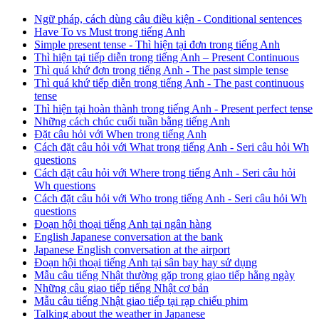
Ngữ pháp, cách dùng câu điều kiện - Conditional sentences
Have To vs Must trong tiếng Anh
Simple present tense - Thì hiện tại đơn trong tiếng Anh
Thì hiện tại tiếp diễn trong tiếng Anh – Present Continuous
Thì quá khứ đơn trong tiếng Anh - The past simple tense
Thì quá khứ tiếp diễn trong tiếng Anh - The past continuous
tense
Thì hiện tại hoàn thành trong tiếng Anh - Present perfect tense
Những cách chúc cuối tuần bằng tiếng Anh
Đặt câu hỏi với When trong tiếng Anh
Cách đặt câu hỏi với What trong tiếng Anh - Seri câu hỏi Wh
questions
Cách đặt câu hỏi với Where trong tiếng Anh - Seri câu hỏi
Wh questions
Cách đặt câu hỏi với Who trong tiếng Anh - Seri câu hỏi Wh
questions
Đoạn hội thoại tiếng Anh tại ngân hàng
English Japanese conversation at the bank
Japanese English conversation at the airport
Đoạn hội thoại tiếng Anh tại sân bay hay sử dụng
Mẫu câu tiếng Nhật thường gặp trong giao tiếp hằng ngày
Những câu giao tiếp tiếng Nhật cơ bản
Mẫu câu tiếng Nhật giao tiếp tại rạp chiếu phim
Talking about the weather in Japanese