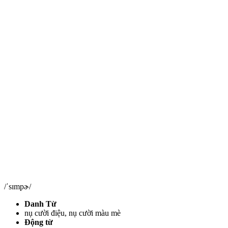
/ˈsɪmpɚ/
Danh Từ
nụ cười điệu, nụ cười màu mè
Động từ