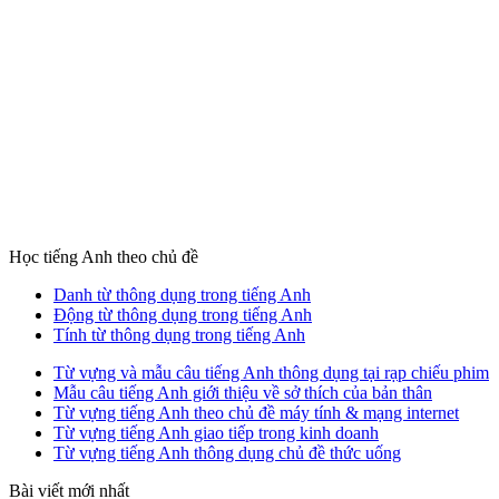
Học tiếng Anh theo chủ đề
Danh từ thông dụng trong tiếng Anh
Động từ thông dụng trong tiếng Anh
Tính từ thông dụng trong tiếng Anh
Từ vựng và mẫu câu tiếng Anh thông dụng tại rạp chiếu phim
Mẫu câu tiếng Anh giới thiệu về sở thích của bản thân
Từ vựng tiếng Anh theo chủ đề máy tính & mạng internet
Từ vựng tiếng Anh giao tiếp trong kinh doanh
Từ vựng tiếng Anh thông dụng chủ đề thức uống
Bài viết mới nhất