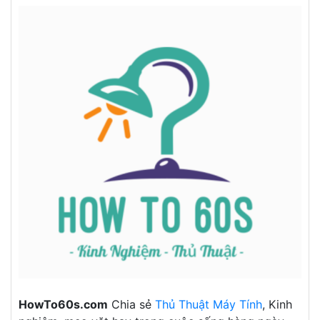
HowTo60s.com
Chia sẻ
Thủ Thuật Máy Tính
, Kinh