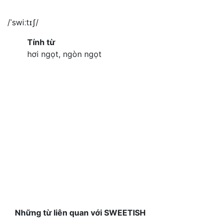
/ˈswiːtɪʃ/
Tính từ
hơi ngọt, ngòn ngọt
Những từ liên quan với SWEETISH