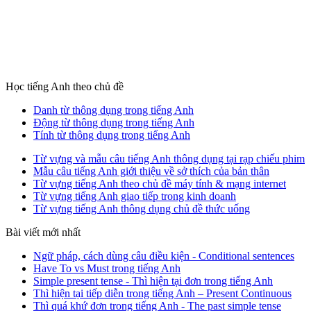
Học tiếng Anh theo chủ đề
Danh từ thông dụng trong tiếng Anh
Động từ thông dụng trong tiếng Anh
Tính từ thông dụng trong tiếng Anh
Từ vựng và mẫu câu tiếng Anh thông dụng tại rạp chiếu phim
Mẫu câu tiếng Anh giới thiệu về sở thích của bản thân
Từ vựng tiếng Anh theo chủ đề máy tính & mạng internet
Từ vựng tiếng Anh giao tiếp trong kinh doanh
Từ vựng tiếng Anh thông dụng chủ đề thức uống
Bài viết mới nhất
Ngữ pháp, cách dùng câu điều kiện - Conditional sentences
Have To vs Must trong tiếng Anh
Simple present tense - Thì hiện tại đơn trong tiếng Anh
Thì hiện tại tiếp diễn trong tiếng Anh – Present Continuous
Thì quá khứ đơn trong tiếng Anh - The past simple tense