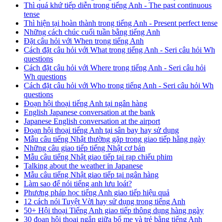
Thì quá khứ tiếp diễn trong tiếng Anh - The past continuous
tense
Thì hiện tại hoàn thành trong tiếng Anh - Present perfect tense
Những cách chúc cuối tuần bằng tiếng Anh
Đặt câu hỏi với When trong tiếng Anh
Cách đặt câu hỏi với What trong tiếng Anh - Seri câu hỏi Wh
questions
Cách đặt câu hỏi với Where trong tiếng Anh - Seri câu hỏi
Wh questions
Cách đặt câu hỏi với Who trong tiếng Anh - Seri câu hỏi Wh
questions
Đoạn hội thoại tiếng Anh tại ngân hàng
English Japanese conversation at the bank
Japanese English conversation at the airport
Đoạn hội thoại tiếng Anh tại sân bay hay sử dụng
Mẫu câu tiếng Nhật thường gặp trong giao tiếp hằng ngày
Những câu giao tiếp tiếng Nhật cơ bản
Mẫu câu tiếng Nhật giao tiếp tại rạp chiếu phim
Talking about the weather in Japanese
Mẫu câu tiếng Nhật giao tiếp tại ngân hàng
Làm sao để nói tiếng anh lưu loát?
Phương pháp học tiếng Anh giao tiếp hiệu quả
12 cách nói Tuyệt Vời hay sử dụng trong tiếng Anh
50+ Hội thoại Tiếng Anh giao tiếp thông dụng hàng ngày
30 đoạn hội thoại ngắn giữa bố mẹ và trẻ bằng tiếng Anh