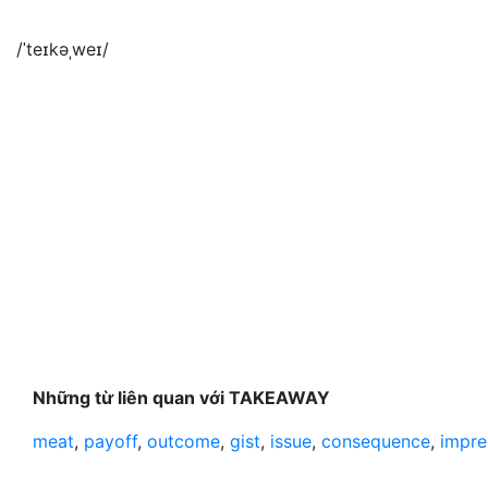
/ˈteɪkəˌweɪ/
Những từ liên quan với TAKEAWAY
meat
,
payoff
,
outcome
,
gist
,
issue
,
consequence
,
impre