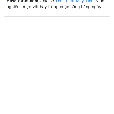
HowTo60s.com
Chia sẻ
Thủ Thuật Máy Tính
, Kinh
nghiệm, mẹo vặt hay trong cuộc sống hàng ngày