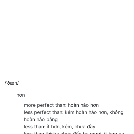
/ˈðæn/
hơn
more perfect than: hoàn hảo hơn
less perfect than: kém hoàn hảo hơn, không
hoàn hảo bằng
less than: ít hơn, kém, chưa đầy
less than thirty: chưa đến ba mươi, ít hơn ba