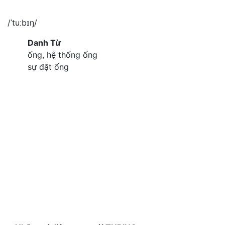
/ˈtuːbɪŋ/
Danh Từ
ống, hệ thống ống
sự đặt ống