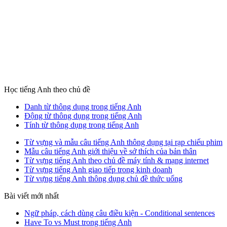
Học tiếng Anh theo chủ đề
Danh từ thông dụng trong tiếng Anh
Động từ thông dụng trong tiếng Anh
Tính từ thông dụng trong tiếng Anh
Từ vựng và mẫu câu tiếng Anh thông dụng tại rạp chiếu phim
Mẫu câu tiếng Anh giới thiệu về sở thích của bản thân
Từ vựng tiếng Anh theo chủ đề máy tính & mạng internet
Từ vựng tiếng Anh giao tiếp trong kinh doanh
Từ vựng tiếng Anh thông dụng chủ đề thức uống
Bài viết mới nhất
Ngữ pháp, cách dùng câu điều kiện - Conditional sentences
Have To vs Must trong tiếng Anh