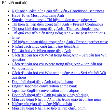
Bài viết mới nhất
Ngữ pháp, cách dùng câu điều kiện - Conditional sentences
Have To vs Must trong tiếng Anh
Simple present tense - Thì hiện tại đơn trong tiếng Anh
Thì hiện tại tiếp diễn trong tiếng Anh – Present Continuous
Thì quá khứ đơn trong tiếng Anh - The past simple tense
Thì quá khứ tiếp diễn trong tiếng Anh - The past continuous
tense
Thì hiện tại hoàn thành trong tiếng Anh - Present perfect tense
Những cách chúc cuối tuần bằng tiếng Anh
Đặt câu hỏi với When trong tiếng Anh
Cách đặt câu hỏi với What trong tiếng Anh - Seri câu hỏi Wh
questions
Cách đặt câu hỏi với Where trong tiếng Anh - Seri câu hỏi
Wh questions
Cách đặt câu hỏi với Who trong tiếng Anh - Seri câu hỏi Wh
questions
Đoạn hội thoại tiếng Anh tại ngân hàng
English Japanese conversation at the bank
Japanese English conversation at the airport
Đoạn hội thoại tiếng Anh tại sân bay hay sử dụng
Mẫu câu tiếng Nhật thường gặp trong giao tiếp hằng ngày
Những câu giao tiếp tiếng Nhật cơ bản
Mẫu câu tiếng Nhật giao tiếp tại rạp chiếu phim