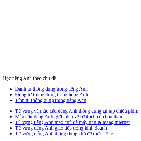
Học tiếng Anh theo chủ đề
Danh từ thông dụng trong tiếng Anh
Động từ thông dụng trong tiếng Anh
Tính từ thông dụng trong tiếng Anh
Từ vựng và mẫu câu tiếng Anh thông dụng tại rạp chiếu phim
Mẫu câu tiếng Anh giới thiệu về sở thích của bản thân
Từ vựng tiếng Anh theo chủ đề máy tính & mạng internet
Từ vựng tiếng Anh giao tiếp trong kinh doanh
Từ vựng tiếng Anh thông dụng chủ đề thức uống