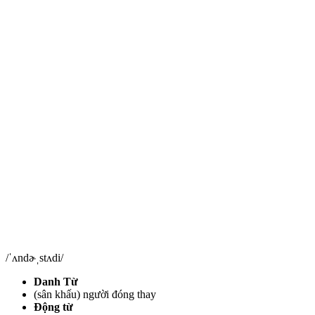
/ˈʌndɚˌstʌdi/
Danh Từ
(sân khấu) người đóng thay
Động từ