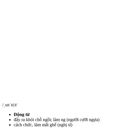
/ˌʌnˈsiːt/
Động từ
đẩy ra khỏi chỗ ngồi; làm ng (người cưỡi ngựa)
cách chức, làm mất ghế (nghị sĩ)