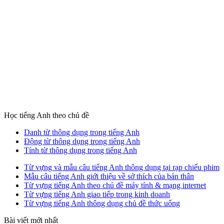
Học tiếng Anh theo chủ đề
Danh từ thông dụng trong tiếng Anh
Động từ thông dụng trong tiếng Anh
Tính từ thông dụng trong tiếng Anh
Từ vựng và mẫu câu tiếng Anh thông dụng tại rạp chiếu phim
Mẫu câu tiếng Anh giới thiệu về sở thích của bản thân
Từ vựng tiếng Anh theo chủ đề máy tính & mạng internet
Từ vựng tiếng Anh giao tiếp trong kinh doanh
Từ vựng tiếng Anh thông dụng chủ đề thức uống
Bài viết mới nhất