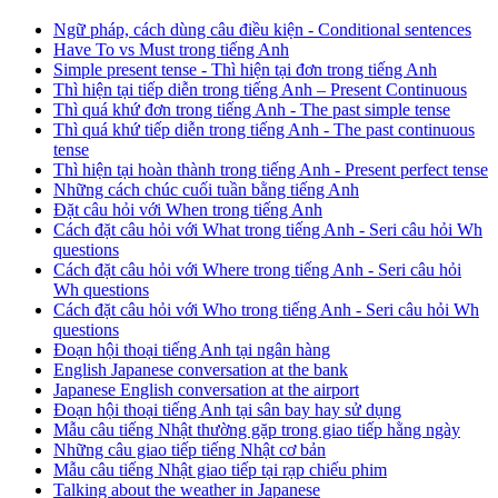
Ngữ pháp, cách dùng câu điều kiện - Conditional sentences
Have To vs Must trong tiếng Anh
Simple present tense - Thì hiện tại đơn trong tiếng Anh
Thì hiện tại tiếp diễn trong tiếng Anh – Present Continuous
Thì quá khứ đơn trong tiếng Anh - The past simple tense
Thì quá khứ tiếp diễn trong tiếng Anh - The past continuous
tense
Thì hiện tại hoàn thành trong tiếng Anh - Present perfect tense
Những cách chúc cuối tuần bằng tiếng Anh
Đặt câu hỏi với When trong tiếng Anh
Cách đặt câu hỏi với What trong tiếng Anh - Seri câu hỏi Wh
questions
Cách đặt câu hỏi với Where trong tiếng Anh - Seri câu hỏi
Wh questions
Cách đặt câu hỏi với Who trong tiếng Anh - Seri câu hỏi Wh
questions
Đoạn hội thoại tiếng Anh tại ngân hàng
English Japanese conversation at the bank
Japanese English conversation at the airport
Đoạn hội thoại tiếng Anh tại sân bay hay sử dụng
Mẫu câu tiếng Nhật thường gặp trong giao tiếp hằng ngày
Những câu giao tiếp tiếng Nhật cơ bản
Mẫu câu tiếng Nhật giao tiếp tại rạp chiếu phim
Talking about the weather in Japanese