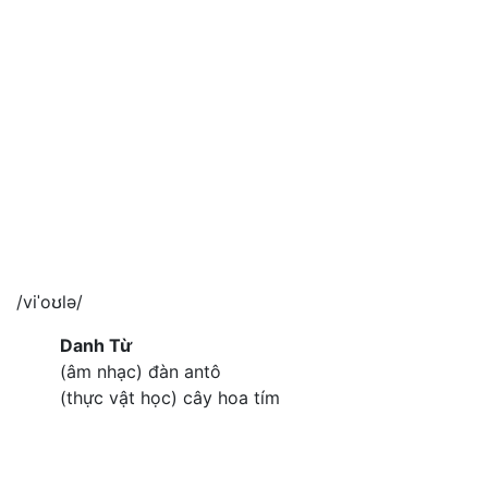
/viˈoʊlə/
Danh Từ
(âm nhạc) đàn antô
(thực vật học) cây hoa tím