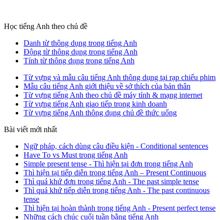
Học tiếng Anh theo chủ đề
Danh từ thông dụng trong tiếng Anh
Động từ thông dụng trong tiếng Anh
Tính từ thông dụng trong tiếng Anh
Từ vựng và mẫu câu tiếng Anh thông dụng tại rạp chiếu phim
Mẫu câu tiếng Anh giới thiệu về sở thích của bản thân
Từ vựng tiếng Anh theo chủ đề máy tính & mạng internet
Từ vựng tiếng Anh giao tiếp trong kinh doanh
Từ vựng tiếng Anh thông dụng chủ đề thức uống
Bài viết mới nhất
Ngữ pháp, cách dùng câu điều kiện - Conditional sentences
Have To vs Must trong tiếng Anh
Simple present tense - Thì hiện tại đơn trong tiếng Anh
Thì hiện tại tiếp diễn trong tiếng Anh – Present Continuous
Thì quá khứ đơn trong tiếng Anh - The past simple tense
Thì quá khứ tiếp diễn trong tiếng Anh - The past continuous
tense
Thì hiện tại hoàn thành trong tiếng Anh - Present perfect tense
Những cách chúc cuối tuần bằng tiếng Anh