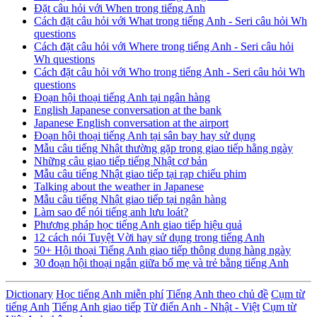
Đặt câu hỏi với When trong tiếng Anh
Cách đặt câu hỏi với What trong tiếng Anh - Seri câu hỏi Wh
questions
Cách đặt câu hỏi với Where trong tiếng Anh - Seri câu hỏi
Wh questions
Cách đặt câu hỏi với Who trong tiếng Anh - Seri câu hỏi Wh
questions
Đoạn hội thoại tiếng Anh tại ngân hàng
English Japanese conversation at the bank
Japanese English conversation at the airport
Đoạn hội thoại tiếng Anh tại sân bay hay sử dụng
Mẫu câu tiếng Nhật thường gặp trong giao tiếp hằng ngày
Những câu giao tiếp tiếng Nhật cơ bản
Mẫu câu tiếng Nhật giao tiếp tại rạp chiếu phim
Talking about the weather in Japanese
Mẫu câu tiếng Nhật giao tiếp tại ngân hàng
Làm sao để nói tiếng anh lưu loát?
Phương pháp học tiếng Anh giao tiếp hiệu quả
12 cách nói Tuyệt Vời hay sử dụng trong tiếng Anh
50+ Hội thoại Tiếng Anh giao tiếp thông dụng hàng ngày
30 đoạn hội thoại ngắn giữa bố mẹ và trẻ bằng tiếng Anh
Dictionary
Học tiếng Anh miễn phí
Tiếng Anh theo chủ đề
Cụm từ
tiếng Anh
Tiếng Anh giao tiếp
Từ điển Anh - Nhật - Việt
Cụm từ