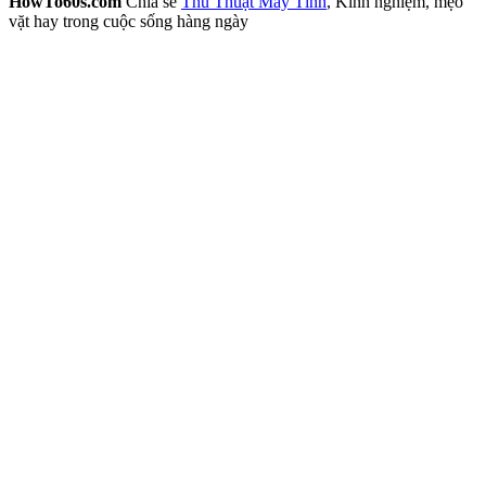
HowTo60s.com
Chia sẻ
Thủ Thuật Máy Tính
, Kinh nghiệm, mẹo
vặt hay trong cuộc sống hàng ngày