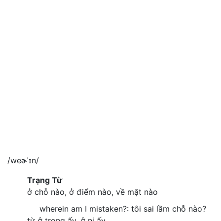
/weɚˈɪn/
Trạng Từ
ở chỗ nào, ở điểm nào, về mặt nào
wherein am I mistaken?: tôi sai lầm chỗ nào?
từ ở trong ấy, ở ni ấy