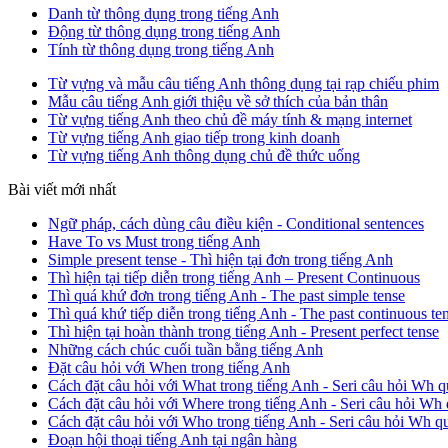
Danh từ thông dụng trong tiếng Anh
Động từ thông dụng trong tiếng Anh
Tính từ thông dụng trong tiếng Anh
Từ vựng và mẫu câu tiếng Anh thông dụng tại rạp chiếu phim
Mẫu câu tiếng Anh giới thiệu về sở thích của bản thân
Từ vựng tiếng Anh theo chủ đề máy tính & mạng internet
Từ vựng tiếng Anh giao tiếp trong kinh doanh
Từ vựng tiếng Anh thông dụng chủ đề thức uống
Bài viết mới nhất
Ngữ pháp, cách dùng câu điều kiện - Conditional sentences
Have To vs Must trong tiếng Anh
Simple present tense - Thì hiện tại đơn trong tiếng Anh
Thì hiện tại tiếp diễn trong tiếng Anh – Present Continuous
Thì quá khứ đơn trong tiếng Anh - The past simple tense
Thì quá khứ tiếp diễn trong tiếng Anh - The past continuous te
Thì hiện tại hoàn thành trong tiếng Anh - Present perfect tense
Những cách chúc cuối tuần bằng tiếng Anh
Đặt câu hỏi với When trong tiếng Anh
Cách đặt câu hỏi với What trong tiếng Anh - Seri câu hỏi Wh q
Cách đặt câu hỏi với Where trong tiếng Anh - Seri câu hỏi Wh 
Cách đặt câu hỏi với Who trong tiếng Anh - Seri câu hỏi Wh q
Đoạn hội thoại tiếng Anh tại ngân hàng