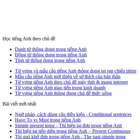
Học tiếng Anh theo chủ đề
Danh từ thông dụng trong tiếng Anh
Động từ thông dụng trong tiếng Anh
Tính từ thông dụng trong tiếng Anh
Từ vựng và mẫu câu tiếng Anh thông dụng tại rạp chiếu phim
Mẫu câu tiếng Anh giới thiệu về sở thích của bản thân
Từ vựng tiếng Anh theo chủ đề máy tính & mạng internet
Từ vựng tiếng Anh giao tiếp trong kinh doanh
Từ vựng tiếng Anh thông dụng chủ đề thức uống
Bài viết mới nhất
Ngữ pháp, cách dùng câu điều kiện - Conditional sentences
Have To vs Must trong tiếng Anh
Simple present tense - Thì hiện tại đơn trong tiếng Anh
Thì hiện tại tiếp diễn trong tiếng Anh – Present Continuous
Thì quá khứ đơn trong tiếng Anh - The past simple tense