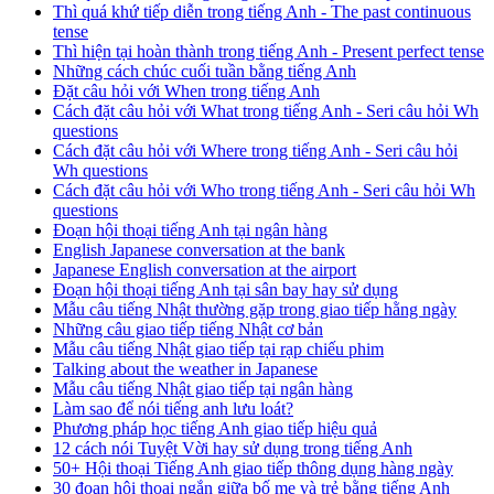
Thì quá khứ tiếp diễn trong tiếng Anh - The past continuous
tense
Thì hiện tại hoàn thành trong tiếng Anh - Present perfect tense
Những cách chúc cuối tuần bằng tiếng Anh
Đặt câu hỏi với When trong tiếng Anh
Cách đặt câu hỏi với What trong tiếng Anh - Seri câu hỏi Wh
questions
Cách đặt câu hỏi với Where trong tiếng Anh - Seri câu hỏi
Wh questions
Cách đặt câu hỏi với Who trong tiếng Anh - Seri câu hỏi Wh
questions
Đoạn hội thoại tiếng Anh tại ngân hàng
English Japanese conversation at the bank
Japanese English conversation at the airport
Đoạn hội thoại tiếng Anh tại sân bay hay sử dụng
Mẫu câu tiếng Nhật thường gặp trong giao tiếp hằng ngày
Những câu giao tiếp tiếng Nhật cơ bản
Mẫu câu tiếng Nhật giao tiếp tại rạp chiếu phim
Talking about the weather in Japanese
Mẫu câu tiếng Nhật giao tiếp tại ngân hàng
Làm sao để nói tiếng anh lưu loát?
Phương pháp học tiếng Anh giao tiếp hiệu quả
12 cách nói Tuyệt Vời hay sử dụng trong tiếng Anh
50+ Hội thoại Tiếng Anh giao tiếp thông dụng hàng ngày
30 đoạn hội thoại ngắn giữa bố mẹ và trẻ bằng tiếng Anh