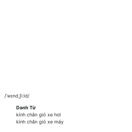
/ˈwɪndˌʃiːld/
Danh Từ
kính chắn gió xe hơi
kính chắn gió xe máy