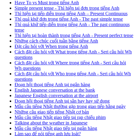
Have To vs Must trong tiếng Anh
Simple present tense - Thì hiện tại đơn trong tiếng Anh
Thì hiện tại tiếp diễn trong tiếng Anh – Present Continuous
Thì quá khứ đơn trong tiếng Anh - The past simple tense
Thì quá khứ tiếp diễn trong tiếng Anh - The past continuous
tense
Thì hiện tại hoàn thành trong tiếng Anh - Present perfect tense
Những cách chúc cuối tuần bằng tiếng Anh
Đặt câu hỏi với When trong tiếng Anh
Cách đặt câu hỏi với What trong tiếng Anh - Seri câu hỏi Wh
questions
Cách đặt câu hỏi với Where trong tiếng Anh - Seri câu hỏi
Wh questions
Cách đặt câu hỏi với Who trong tiếng Anh - Seri câu hỏi Wh
questions
Đoạn hội thoại tiếng Anh tại ngân hàng
English Japanese conversation at the bank
Japanese English conversation at the airport
Đoạn hội thoại tiếng Anh tại sân bay hay sử dụng
Mẫu câu tiếng Nhật thường gặp trong giao tiếp hằng ngày
Những câu giao tiếp tiếng Nhật cơ bản
Mẫu câu tiếng Nhật giao tiếp tại rạp chiếu phim
Talking about the weather in Japanese
Mẫu câu tiếng Nhật giao tiếp tại ngân hàng
Làm sao để nói tiếng anh lưu loát?