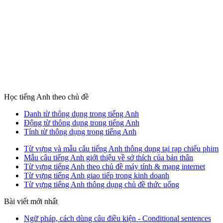
Học tiếng Anh theo chủ đề
Danh từ thông dụng trong tiếng Anh
Động từ thông dụng trong tiếng Anh
Tính từ thông dụng trong tiếng Anh
Từ vựng và mẫu câu tiếng Anh thông dụng tại rạp chiếu phim
Mẫu câu tiếng Anh giới thiệu về sở thích của bản thân
Từ vựng tiếng Anh theo chủ đề máy tính & mạng internet
Từ vựng tiếng Anh giao tiếp trong kinh doanh
Từ vựng tiếng Anh thông dụng chủ đề thức uống
Bài viết mới nhất
Ngữ pháp, cách dùng câu điều kiện - Conditional sentences