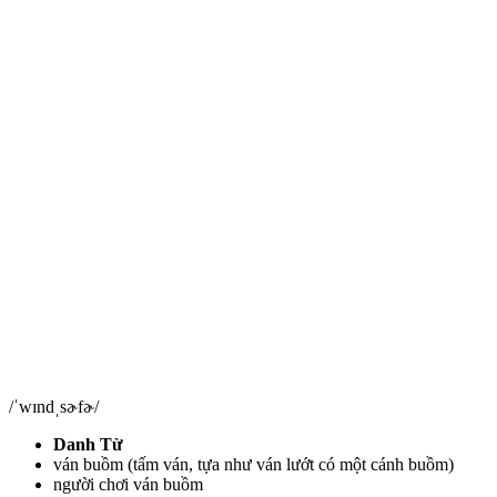
/ˈwɪndˌsɚfɚ/
Danh Từ
ván buồm (tấm ván, tựa như ván lướt có một cánh buồm)
người chơi ván buồm