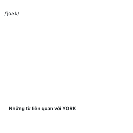
/ˈjoɚk/
Những từ liên quan với YORK