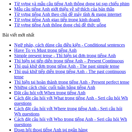
Từ vựng và mẫu câu tiếng Anh thông dụng tại rạp chiếu phim
Mẫu câu tiếng Anh giới thiệu về sở thích của bản thân
Từ vựng tiếng Anh theo chủ đề máy tính & mạng internet
Từ vựng tiếng Anh giao tiếp trong kinh doanh
Từ vựng tiếng Anh thông dụng chủ đề thức uống
Bài viết mới nhất
Ngữ pháp, cách dùng câu điều kiện - Conditional sentences
Have To vs Must trong tiếng Anh
Simple present tense - Thì hiện tại đơn trong tiếng Anh
Thì hiện tại tiếp diễn trong tiếng Anh – Present Continuous
Thì quá khứ đơn trong tiếng Anh - The past simple tense
Thì quá khứ tiếp diễn trong tiếng Anh - The past continuous
tense
Thì hiện tại hoàn thành trong tiếng Anh - Present perfect tense
Những cách chúc cuối tuần bằng tiếng Anh
Đặt câu hỏi với When trong tiếng Anh
Cách đặt câu hỏi với What trong tiếng Anh - Seri câu hỏi Wh
questions
Cách đặt câu hỏi với Where trong tiếng Anh - Seri câu hỏi
Wh questions
Cách đặt câu hỏi với Who trong tiếng Anh - Seri câu hỏi Wh
questions
Đoạn hội thoại tiếng Anh tại ngân hàng