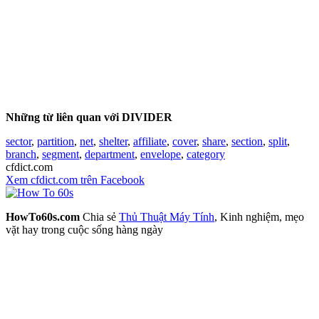
Những từ liên quan với DIVIDER
sector
,
partition
,
net
,
shelter
,
affiliate
,
cover
,
share
,
section
,
split
,
branch
,
segment
,
department
,
envelope
,
category
cfdict.com
Xem cfdict.com trên Facebook
HowTo60s.com
Chia sẻ
Thủ Thuật Máy Tính
, Kinh nghiệm, mẹo
vặt hay trong cuộc sống hàng ngày