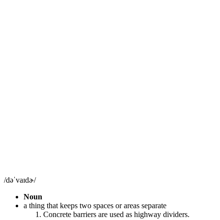
/dəˈvaɪdɚ/
Noun
a thing that keeps two spaces or areas separate
Concrete barriers are used as highway dividers.