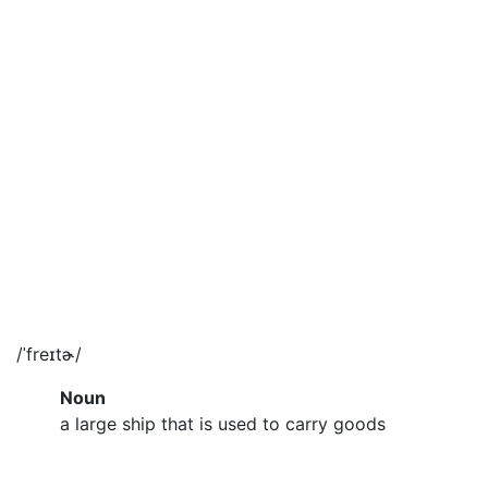
/ˈfreɪtɚ/
Noun
a large ship that is used to carry goods