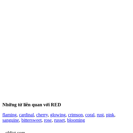
Những từ liên quan với RED
flaming
,
cardinal
,
cherry
,
glowing
,
crimson
,
coral
,
rust
,
pink
,
sanguine
,
bittersweet
,
rose
,
russet
,
blooming
cfdict.com