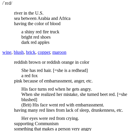
/ˈrɛd/
river in the U.S.
sea between Arabia and Africa
having the color of blood
a shiny red fire truck
bright red shoes
dark red apples
wine
,
blush
,
brick
,
copper
,
maroon
reddish brown or reddish orange in color
She has red hair. [=she is a redhead]
a red fox
pink because of embarrassment, anger, etc.
His face turns red when he gets angry.
When she realized her mistake, she turned beet red. [=she
blushed]
(Brit) His face went red with embarrassment.
having many red lines from lack of sleep, drunkenness, etc.
Her eyes were red from crying.
supporting Communism
something that makes a person very angry