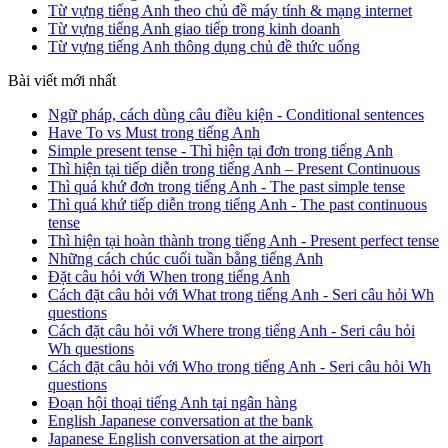
Từ vựng tiếng Anh theo chủ đề máy tính & mạng internet
Từ vựng tiếng Anh giao tiếp trong kinh doanh
Từ vựng tiếng Anh thông dụng chủ đề thức uống
Bài viết mới nhất
Ngữ pháp, cách dùng câu điều kiện - Conditional sentences
Have To vs Must trong tiếng Anh
Simple present tense - Thì hiện tại đơn trong tiếng Anh
Thì hiện tại tiếp diễn trong tiếng Anh – Present Continuous
Thì quá khứ đơn trong tiếng Anh - The past simple tense
Thì quá khứ tiếp diễn trong tiếng Anh - The past continuous
tense
Thì hiện tại hoàn thành trong tiếng Anh - Present perfect tense
Những cách chúc cuối tuần bằng tiếng Anh
Đặt câu hỏi với When trong tiếng Anh
Cách đặt câu hỏi với What trong tiếng Anh - Seri câu hỏi Wh
questions
Cách đặt câu hỏi với Where trong tiếng Anh - Seri câu hỏi
Wh questions
Cách đặt câu hỏi với Who trong tiếng Anh - Seri câu hỏi Wh
questions
Đoạn hội thoại tiếng Anh tại ngân hàng
English Japanese conversation at the bank
Japanese English conversation at the airport