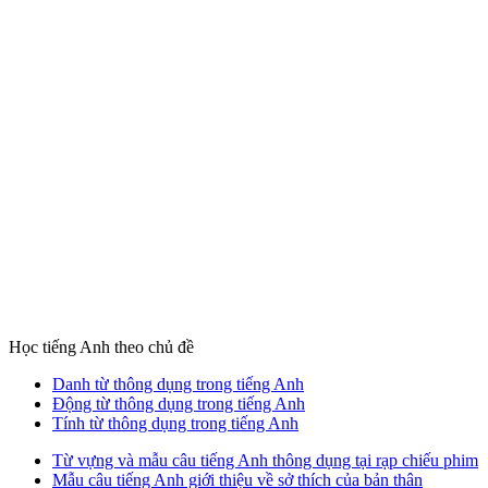
Học tiếng Anh theo chủ đề
Danh từ thông dụng trong tiếng Anh
Động từ thông dụng trong tiếng Anh
Tính từ thông dụng trong tiếng Anh
Từ vựng và mẫu câu tiếng Anh thông dụng tại rạp chiếu phim
Mẫu câu tiếng Anh giới thiệu về sở thích của bản thân