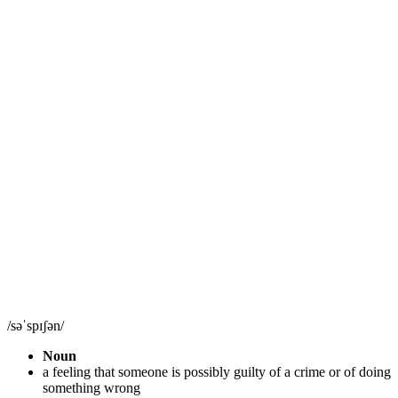
/səˈspɪʃən/
Noun
a feeling that someone is possibly guilty of a crime or of doing
something wrong