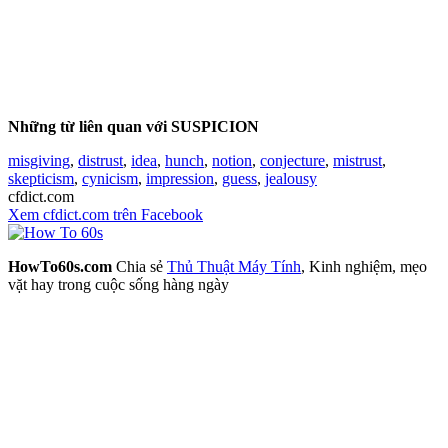
Những từ liên quan với SUSPICION
misgiving
,
distrust
,
idea
,
hunch
,
notion
,
conjecture
,
mistrust
,
skepticism
,
cynicism
,
impression
,
guess
,
jealousy
cfdict.com
Xem cfdict.com trên Facebook
HowTo60s.com
Chia sẻ
Thủ Thuật Máy Tính
, Kinh nghiệm, mẹo
vặt hay trong cuộc sống hàng ngày