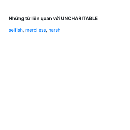
Những từ liên quan với UNCHARITABLE
selfish
,
merciless
,
harsh