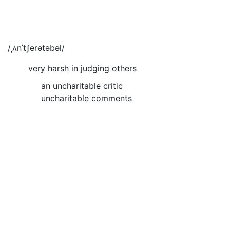
/ˌʌnˈtʃerətəbəl/
very harsh in judging others
an uncharitable critic
uncharitable comments